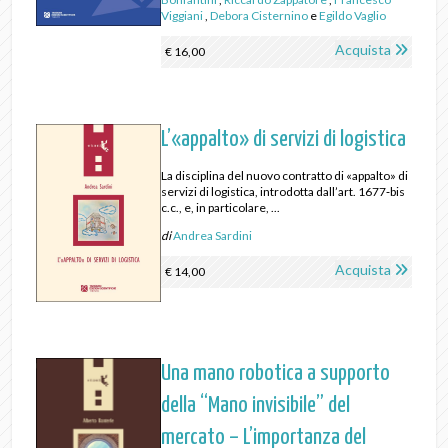
Viggiani
,
Debora Cisternino
e
Egildo Vaglio
Acquista
€ 16,00
L’«appalto» di servizi di logistica
La disciplina del nuovo contratto di «appalto» di
servizi di logistica, introdotta dall’art. 1677‑bis
c.c., e, in particolare, ...
di
Andrea Sardini
Acquista
€ 14,00
Una mano robotica a supporto
della “Mano invisibile” del
mercato – L’importanza del