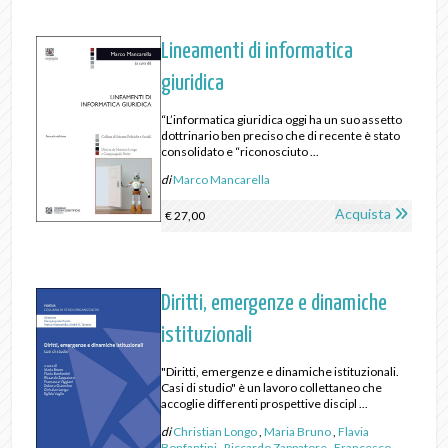
Lineamenti di informatica
giuridica
“L’informatica giuridica oggi ha un suo assetto
dottrinario ben preciso che di recente è stato
consolidato e “riconosciuto ...
di
Marco Mancarella
Acquista
€ 27,00
Diritti, emergenze e dinamiche
istituzionali
"Diritti, emergenze e dinamiche istituzionali.
Casi di studio" è un lavoro collettaneo che
accoglie differenti prospettive discipl ...
di
Christian Longo
,
Maria Bruno
,
Flavia
Bonfantini
,
Riccardo Zappatore
,
Francesco