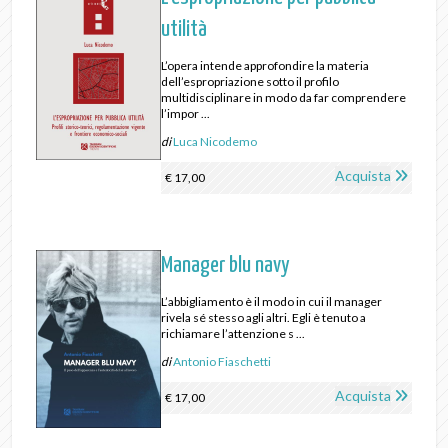
utilità
L’opera intende approfondire la materia
dell’espropriazione sotto il profilo
multidisciplinare in modo da far comprendere
l’impor ...
di
Luca Nicodemo
Acquista
€ 17,00
Manager blu navy
L’abbigliamento è il modo in cui il manager
rivela sé stesso agli altri. Egli è tenuto a
richiamare l’attenzione s ...
di
Antonio Fiaschetti
Acquista
€ 17,00