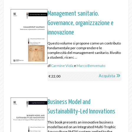
Management sanitario.
Governance, organizzazione e
innovazione
Questo volume si propone come un contributo
fondamentale per comprendere le
complessità del management sanitario. Rivolto
a studenti, ricerc ...
di
Carmine Viola
e
Marco Benvenuto
Acquista
€ 22,00
Business Model and
Sustainability-Led Innovations
This book presents an innovative business
model based on an Integrated Multi‑Trophic
Aquaculture (IMTA) system applied to the