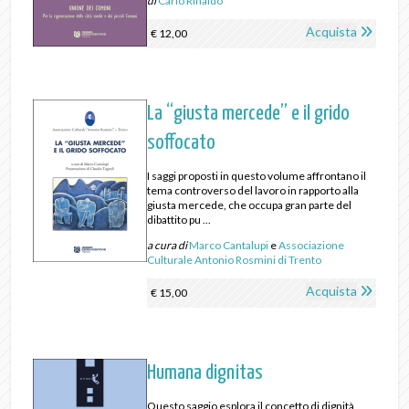
di
Carlo Rinaldo
Acquista
€ 12,00
La “giusta mercede” e il grido
soffocato
I saggi proposti in questo volume affrontano il
tema controverso del lavoro in rapporto alla
giusta mercede, che occupa gran parte del
dibattito pu ...
a cura di
Marco Cantalupi
e
Associazione
Culturale Antonio Rosmini di Trento
Acquista
€ 15,00
Humana dignitas
Questo saggio esplora il concetto di dignità