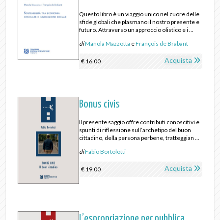
Questo libro è un viaggio unico nel cuore delle
sfide globali che plasmano il nostro presente e
futuro. Attraverso un approccio olistico e i ...
di
Manola Mazzotta
e
François de Brabant
Acquista
€ 16,00
Bonus civis
Il presente saggio offre contributi conoscitivi e
spunti di riflessione sull’archetipo del buon
cittadino, della persona perbene, tratteggian ...
di
Fabio Bortolotti
Acquista
€ 19,00
L’espropriazione per pubblica