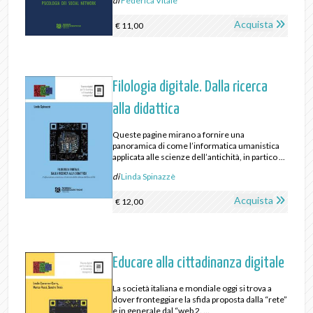
di
Federica Vitale
Acquista
€ 11,00
Filologia digitale. Dalla ricerca
alla didattica
Queste pagine mirano a fornire una
panoramica di come l’informatica umanistica
applicata alle scienze dell’antichità, in partico ...
di
Linda Spinazzè
Acquista
€ 12,00
Educare alla cittadinanza digitale
La società italiana e mondiale oggi si trova a
dover fronteggiare la sfida proposta dalla “rete”
e in generale dal “web 2. ...