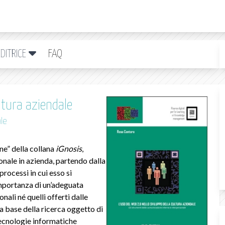
DITRICE
FAQ
ultura aziendale
le
ne” della collana
iGnosis
,
onale in azienda, partendo dalla
processi in cui esso si
’importanza di un’adeguata
nali né quelli offerti dalle
la base della ricerca oggetto di
 tecnologie informatiche