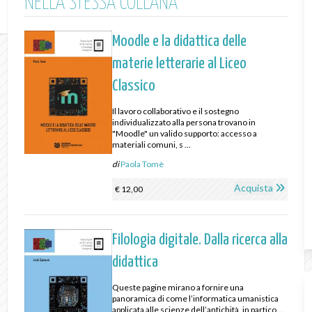
NELLA STESSA COLLANA
Moodle e la didattica delle
materie letterarie al Liceo
Classico
Il lavoro collaborativo e il sostegno
individualizzato alla persona trovano in
"Moodle" un valido supporto: accesso a
materiali comuni, s ...
di
Paola Tomè
Acquista
€ 12,00
Filologia digitale. Dalla ricerca alla
didattica
Queste pagine mirano a fornire una
panoramica di come l’informatica umanistica
applicata alle scienze dell’antichità, in partico ...