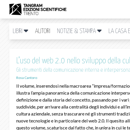
LIBRI
AUTORI
NOTIZIE & STAMPA
LA CASA E
L’uso del web 2.0 nello sviluppo della c
Gli strumenti della comunicazione interna e interpersona
Rosa Cantoro
Il volume, inserendosi nella macroarea “impresa/formazio
illustra l’ampia panoramica della comunicazione interpers
definizione e dalla storia del concetto, passando per i vari 
suddivide, per arrivare alla centralità degli individui e all
cultura aziendale, senza trascurare né gli strumenti tradizio
nuove tecnologie e in particolare del web 2.0. Il quesito al
questo volume, scaturisce dal fatto che, in un’era in cui le