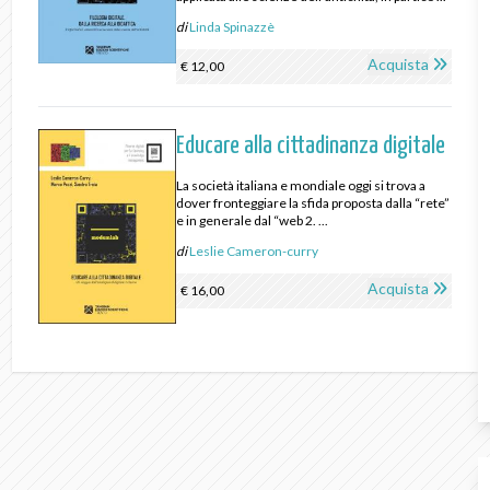
di
Linda Spinazzè
Acquista
€ 12,00
Educare alla cittadinanza digitale
La società italiana e mondiale oggi si trova a
dover fronteggiare la sfida proposta dalla “rete”
e in generale dal “web 2. ...
di
Leslie Cameron-curry
Acquista
€ 16,00