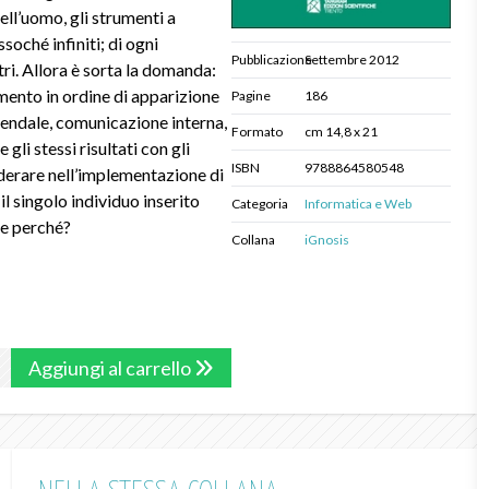
ell’uomo, gli strumenti a
soché infiniti; di ogni
Pubblicazione
Settembre 2012
tri. Allora è sorta la domanda:
mento in ordine di apparizione
Pagine
186
iendale, comunicazione interna,
Formato
cm 14,8 x 21
li stessi risultati con gli
ISBN
9788864580548
iderare nell’implementazione di
l singolo individuo inserito
Categoria
Informatica e Web
 e perché?
Collana
iGnosis
Aggiungi al carrello