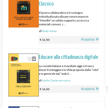
Classico
Il lavoro collaborativo e il sostegno
individualizzato alla persona trovano in
"Moodle" un valido supporto: accesso a
materiali comuni, s ...
di
Paola Tomè
Acquista
€ 12,00
Educare alla cittadinanza digitale
La società italiana e mondiale oggi si trova a
dover fronteggiare la sfida proposta dalla “rete”
e in generale dal “web 2. ...
di
Leslie Cameron-curry
Acquista
€ 16,00