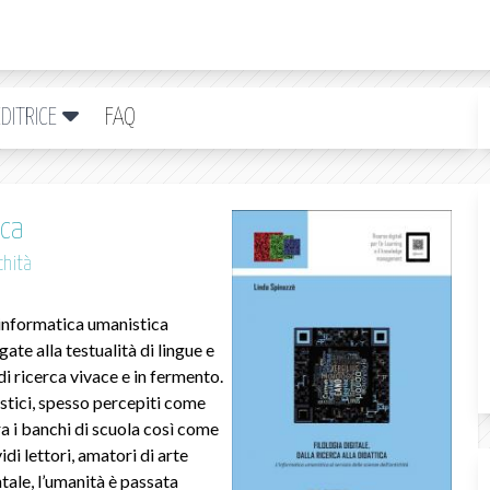
DITRICE
FAQ
ica
chità
informatica umanistica
gate alla testualità di lingue e
di ricerca vivace e in fermento.
 ostici, spesso percepiti come
ra i banchi di scuola così come
di lettori, amatori di arte
ntale, l’umanità è passata