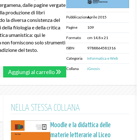
i pergamena, dalle pagine vergate
lla produzione di libri
Pubblicazione
Aprile 2015
ndo la diversa consistenza del
 della filologia e della critica
Pagine
109
tica umanistica: qui le
Formato
cm 14,8 x 21
a non forniscono solo strumenti
ISBN
9788864581316
adizione del testo.
Categoria
Informatica e Web
Collana
iGnosis
Aggiungi al carrello
NELLA STESSA COLLANA
Moodle e la didattica delle
materie letterarie al Liceo