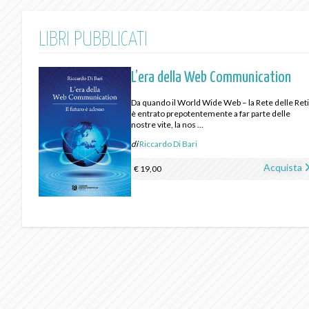
LIBRI PUBBLICATI
L’era della Web Communication
Da quando il World Wide Web – la Rete delle Reti
è entrato prepotentemente a far parte delle
nostre vite, la nos ...
di
Riccardo Di Bari
Acquista
€ 19,00