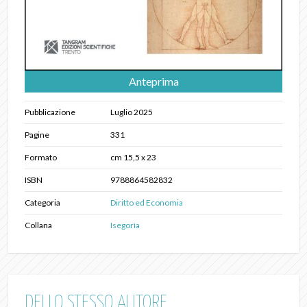
Anteprima
Pubblicazione
Luglio 2025
Pagine
331
Formato
cm 15,5 x 23
ISBN
9788864582832
Categoria
Diritto ed Economia
Collana
Isegorìa
DELLO STESSO AUTORE