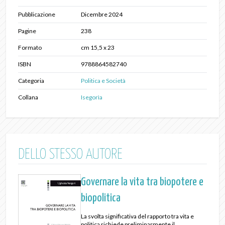
Pubblicazione
Dicembre 2024
Pagine
238
Formato
cm 15,5 x 23
ISBN
9788864582740
Categoria
Politica e Società
Collana
Isegorìa
DELLO STESSO AUTORE
Governare la vita tra biopotere e
biopolitica
La svolta significativa del rapporto tra vita e
politica richiede preliminarmente il