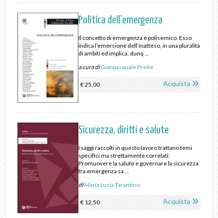
Politica dell’emergenza
Il concetto di emergenza è polisemico. Esso
indica l’emersione dell’inatteso, in una pluralità
di ambiti ed implica, dunq ...
a cura di
Gianpasquale Preite
Acquista
€ 25,00
Sicurezza, diritti e salute
I saggi raccolti in questo lavoro trattano temi
specifici ma strettamente correlati:
Promuovere la salute e governare la sicurezza
tra emergenza sa ...
di
Maria Lucia Tarantino
Acquista
€ 12,50