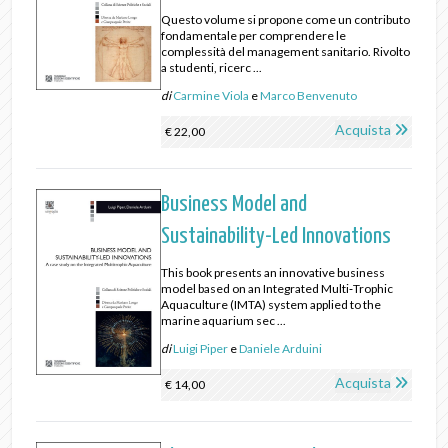
Questo volume si propone come un contributo
fondamentale per comprendere le
complessità del management sanitario. Rivolto
a studenti, ricerc ...
di
Carmine Viola
e
Marco Benvenuto
Acquista
€ 22,00
Business Model and
Sustainability-Led Innovations
This book presents an innovative business
model based on an Integrated Multi‑Trophic
Aquaculture (IMTA) system applied to the
marine aquarium sec ...
di
Luigi Piper
e
Daniele Arduini
Acquista
€ 14,00