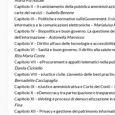
Maria Pia Natale
Capitolo II – Il cambiamento della pubblica amministrazio
carte dei servizi –
Isabella Benone
Capitolo III – Politiche e normative sull’eGovernment. Il
informatico e le comunicazioni elettroniche –
Marialuisa 
Capitolo IV – Biopolitica e buon governo. La questione dei 
dell’informazione –
Antonella Marrocco
Capitolo V – Diritto all’uso delle tecnologie e accessibilità
Capitolo VI – Sanità e buon governo. Il diritto alla salute 
Rita Maria Conte
Capitolo VII – eProcurement e appalti telematici nella pu
Danila Ciciriello
Capitolo VIII – eJustice civile. L’avvento delle best practic
Bernadette Cacciapaglia
Capitolo IX – eJustice amministrativa e Corte dei Conti –
Capitolo X – eDemocracy tra partecipazione e trasparen
Capitolo XI – eVoting e processi di democratizzazione in
Fina
Capitolo XII – Privacy e gestione del patrimonio informat