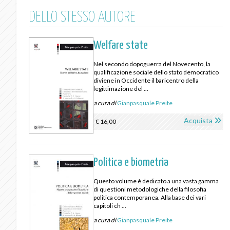
DELLO STESSO AUTORE
Welfare state
Nel secondo dopoguerra del Novecento, la
qualificazione sociale dello stato democratico
diviene in Occidente il baricentro della
legittimazione del ...
a cura di
Gianpasquale Preite
Acquista
€ 16,00
Politica e biometria
Questo volume è dedicato a una vasta gamma
di questioni metodologiche della filosofia
politica contemporanea. Alla base dei vari
capitoli ch ...
a cura di
Gianpasquale Preite