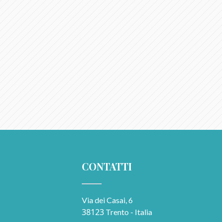
CONTATTI
Via dei Casai, 6
38123
Trento - Italia