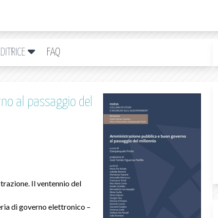
DITRICE
FAQ
no al passaggio del
razione. Il ventennio del
ria di governo elettronico –