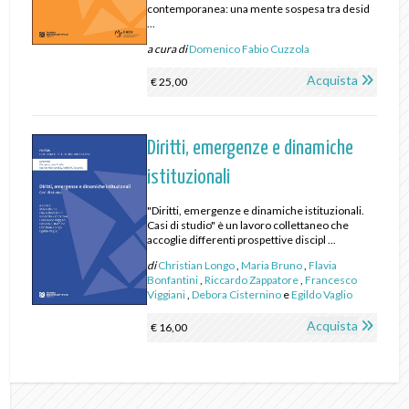
contemporanea: una mente sospesa tra desid
...
a cura di
Domenico Fabio Cuzzola
Acquista
€ 25,00
Diritti, emergenze e dinamiche
istituzionali
"Diritti, emergenze e dinamiche istituzionali.
Casi di studio" è un lavoro collettaneo che
accoglie differenti prospettive discipl ...
di
Christian Longo
,
Maria Bruno
,
Flavia
Bonfantini
,
Riccardo Zappatore
,
Francesco
Viggiani
,
Debora Cisternino
e
Egildo Vaglio
Acquista
€ 16,00