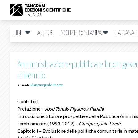
LIBRI
AUTORI
NOTIZIE & STAMPA
LA CASA E
Amministrazione pubblica e buon gover
millennio
Gianpasquale Preite
A cura di:
Contributi
Prefazione –
José Tomás Figueroa Padilla
Introduzione. Storia e prospettive della Pubblica Amminist
cambiamento (1993-2012) –
Gianpasquale Preite
Capitolo I – Evoluzione delle politiche comunitarie in mate