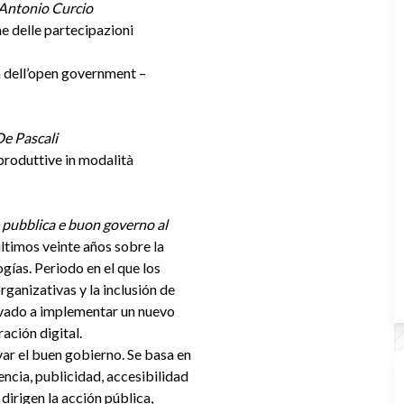
Antonio Curcio
ne delle partecipazioni
a dell’open government –
De Pascali
à produttive in modalità
pubblica e buon governo al
últimos veinte años sobre la
logías. Periodo en el que los
rganizativas y la inclusión de
evado a implementar un nuevo
ación digital.
ar el buen gobierno. Se basa en
encia, publicidad, accesibilidad
dirigen la acción pública,