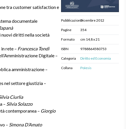
ne tra customer satisfaction e
 sistema documentale
Pubblicazione
Dicembre 2012
Rapanà
Pagine
354
nuovi diritti nella società
Formato
cm 14,8 x 21
 in rete –
Francesca Tondi
ISBN
9788864580753
nell’Amministrazione Digitale –
Categoria
Diritto ed Economia
Collana
Poîesis
bblica amministrazione –
es nel settore giustizia –
Silvia Ciurlia
za –
Silvia Solazzo
 età contemporanea –
Giorgio
ivo –
Simona D’Amato