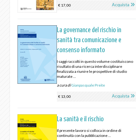
Acquista
€ 17,00
La governance del rischio in
sanità tra comunicazione e
consenso informato
I saggi raccolti in questo volume costituiscono
risultato di una ricerca interdisciplinare
finalizzata a riunire le prospettive di studio
maturate ...
a cura di
Gianpasquale Preite
Acquista
€ 13,00
La sanità e il rischio
Il presente lavoro si colloca in ordine di
continuità con la pubblicazione ...