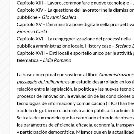
Capitolo XIII – Lavoro, commonfare e nuove tecnologie –
Capitolo XIV – La questione dei lavoratori nella dismissio
pubbliche –
Giovanni Scalera
Capitolo XV – L’amministrazione digitale nella prospettiv
Fiorenza Carlà
Capitolo XVI – La reingegnerizzazione dei processi nella
pubblica amministrazione locale. History case –
Stefano
Capitolo XVII – Enti locali e sportello unico per le attivit
telematica –
Lidia Romano
La base conceptual que sostiene al libro
Amministrazione 
passaggio del millennio
es un estudio desarrollado en los 
relación entre la legislación, la política y las nuevas tecno
procesos de innovación, la evaluación de las condiciones o
tecnologías de información y comunicación (TICs) han ll
modelo de gobierno o administración pública: la administr
Se trata de un modelo que ha cambiado el modo de observ
los parámetros de eficiencia, eficacia, economía, transpar
y participación democrática. Mismos que en la actualidad 