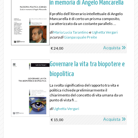
in memoria di Angelo Mancarella
Il profilo dell’itinerario intellettuale di Angelo
Mancarella è di certo un prisma composito,
caratterizzato da un costante parallelis ...
di
Maria Lucia Tarantino
e
Ughetta Vergari
a cura di
Gianpasquale Preite
Acquista
€ 24,00
Governare la vita tra biopotere e
biopolitica
La svolta significativa del rapporto tra vita e
politica richiede preliminarmente il
chiarimento del concetto di vita umana da un
punto di vista fi ...
di
Ughetta Vergari
Acquista
€ 15,00