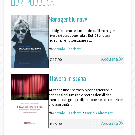
LIBRI PUBBLICATI
Manager blu navy
L’abbigliamento è il modo in cui il manager
rivela sé stesso agli altri. Egli è tenuto a
richiamare l’attenzione s ...
di
Antonio Fiaschetti
Acquista
€ 17,00
Il lavoro in scena
Allestire uno spettacolo per esplorare le
connessioni umane e professionali che
mettono un gruppo di persone nelle condizioni
di essere più ...
di
Antonio Fiaschetti
e
Patrizia Altomare
Acquista
€ 16,00