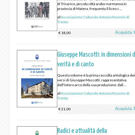
di Tricarico, piccola città arabo‑normanna in
provincia di Matera, frequenta il liceo c ...
di
Associazione Culturale Antonio Rosmini di
Trento
Acquista
€ 18,00
Giuseppe Mascotti: in dimensioni d
verità e di canto
Questo volume è la prima raccolta antologica de
versi di Giuseppe Mascotti, rappresentativa
dell'intero arco della sua produzione: dall ...
di
Associazione Culturale Antonio Rosmini di
Trento
Acquista
€ 21,00
Radici e attualità della