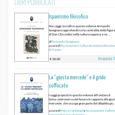
LIBRI PUBBLICATI
Ispanismo filosofico
Nei saggi raccolti in questo volume Armando
Savignano approfondisce la centralità della figur
di Don Chisciotte nella cultura ispanica e ne ...
di
Armando Savignano
a cura di
Associazione Culturale Antonio Rosmin
di Trento
Acquista
€ 18,00
La “giusta mercede” e il grido
soffocato
I saggi proposti in questo volume affrontano il
tema controverso del lavoro in rapporto alla gius
mercede, che occupa gran parte del dibattito pu ..
a cura di
Marco Cantalupi
e
Associazione Cultura
Antonio Rosmini di Trento