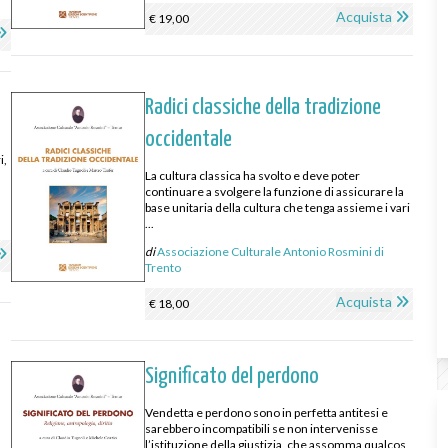
Acquista
€ 19,00
Radici classiche della tradizione
occidentale
i,
La cultura classica ha svolto e deve poter
continuare a svolgere la funzione di assicurare la
base unitaria della cultura che tenga assieme i vari
...
di
Associazione Culturale Antonio Rosmini di
Trento
Acquista
€ 18,00
Significato del perdono
Vendetta e perdono sono in perfetta antitesi e
sarebbero incompatibili se non intervenisse
o
l’istituzione della giustizia, che assomma qualcos