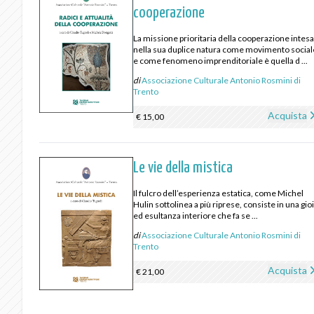
cooperazione
La missione prioritaria della cooperazione intes
nella sua duplice natura come movimento social
e come fenomeno imprenditoriale è quella d ...
di
Associazione Culturale Antonio Rosmini di
Trento
Acquista
€ 15,00
Le vie della mistica
Il fulcro dell’esperienza estatica, come Michel
Hulin sottolinea a più riprese, consiste in una gio
ed esultanza interiore che fa se ...
di
Associazione Culturale Antonio Rosmini di
Trento
Acquista
€ 21,00