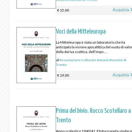
Acquista
€ 15,00
Voci della Mitteleuropa
La Mitteleuropa è stata un laboratorio che ha
anticipato la visione apocalittica del vuoto di valor
della deriva scettica, dell’impo ...
di
Associazione Culturale Antonio Rosmini di
Trento
Acquista
€ 19,00
Prima del bivio. Rocco Scotellaro a
Trento
Anno scolastico 1940/41. Il futuro poeta‑sindac