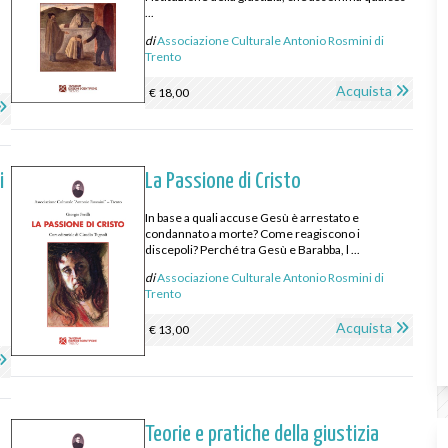
...
di
Associazione Culturale Antonio Rosmini di
Trento
Acquista
€ 18,00
i
La Passione di Cristo
In base a quali accuse Gesù è arrestato e
condannato a morte? Come reagiscono i
i
discepoli? Perché tra Gesù e Barabba, l ...
di
Associazione Culturale Antonio Rosmini di
Trento
Acquista
€ 13,00
Teorie e pratiche della giustizia