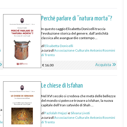
Perché parlare di “natura morta”?
In questo saggio Elisabetta Doniselli traccia
a
l’evoluzione storica del genere, dall’antichità
classica alle avanguardie contempo ...
di
Elisabetta Doniselli
i
a cura di
Associazione Culturale Antonio Rosmini
di Trento
Acquista
€ 16,00
Le chiese di Isfahan
Nel XVI secolo si credeva che metà delle bellezze
del mondo si potesse trovare a Isfahan, la nuova
capitale dell’Iran safavide di Shah ...
ta
di
Fazlolah Hejazi
e
Silvana Livoti
.
a cura di
Associazione Culturale Antonio Rosmini
le
di Trento