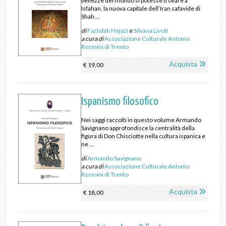
bellezze del mondo si potesse trovare a
Isfahan, la nuova capitale dell’Iran safavide di
Shah ...
di
Fazlolah Hejazi
e
Silvana Livoti
a cura di
Associazione Culturale Antonio
Rosmini di Trento
Acquista
€ 19,00
Ispanismo filosofico
Nei saggi raccolti in questo volume Armando
Savignano approfondisce la centralità della
figura di Don Chisciotte nella cultura ispanica e
ne ...
di
Armando Savignano
a cura di
Associazione Culturale Antonio
Rosmini di Trento
Acquista
€ 18,00