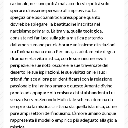
razionale, nessuno potrà mai accedervi e potrà solo
sperare di esserne pervaso all’improvviso. La
spiegazione psicoanalitica presuppone quanto
dovrebbe spiegare: la beatitudine inscritta nel
narcisismo primario. L’altra via, quella teologica,
consiste nel far luce sulla gioia mistica partendo
dall’amore umano per elaborare un insieme di relazioni
tra l’anima umana e una Persona, assolutamente degna
di amore. «La vita mistica, con le sue innumerevoli
peripezie, le sue notti oscure e le sue traversate del
deserto, le sue ispirazioni, le sue visitazioni e i suoi
trionfi, finisce allora per identificarsi con la relazione
passionale fra l’animo umano e questo Amante divino
pronto ad appagare oltremisura chi si abbandoni a Lui
senza riserve». Secondo Hulin tale schema domina da
sempre sia la mistica cristiana sia quella islamica, come
pure ampi settori dell’induismo. L’amore umano dunque
rappresenta il modello empirico più adeguato alla gioia
mistica.