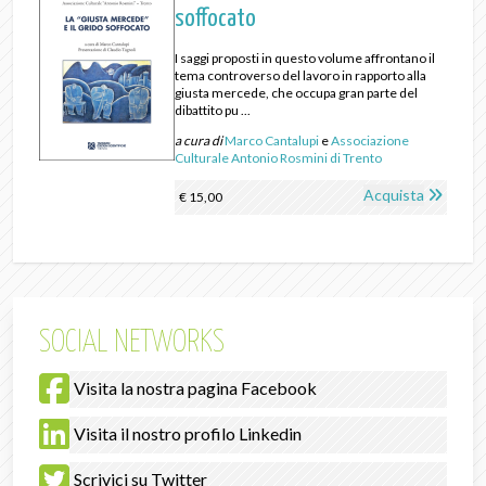
soffocato
I saggi proposti in questo volume affrontano il
tema controverso del lavoro in rapporto alla
giusta mercede, che occupa gran parte del
dibattito pu ...
a cura di
Marco Cantalupi
e
Associazione
Culturale Antonio Rosmini di Trento
Acquista
€ 15,00
SOCIAL NETWORKS
Visita la nostra pagina Facebook
Visita il nostro profilo Linkedin
Scrivici su Twitter