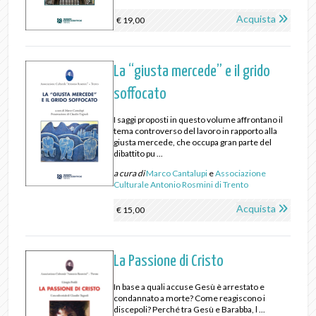
Acquista
€ 19,00
La “giusta mercede” e il grido
soffocato
I saggi proposti in questo volume affrontano il
tema controverso del lavoro in rapporto alla
giusta mercede, che occupa gran parte del
dibattito pu ...
a cura di
Marco Cantalupi
e
Associazione
Culturale Antonio Rosmini di Trento
Acquista
€ 15,00
La Passione di Cristo
In base a quali accuse Gesù è arrestato e
condannato a morte? Come reagiscono i
discepoli? Perché tra Gesù e Barabba, l ...