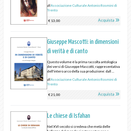
di
Associazione Culturale Antonio Rosmini di
Trento
Acquista
€ 13,00
Giuseppe Mascotti: in dimensioni
di verità e di canto
Questo volume è la prima raccolta antologica
dei versi di Giuseppe Mascotti, rappresentativa
dell'intero arco della sua produzione: dall ...
di
Associazione Culturale Antonio Rosmini di
Trento
Acquista
€ 21,00
Le chiese di Isfahan
Nel XVI secolo si credeva che metà delle