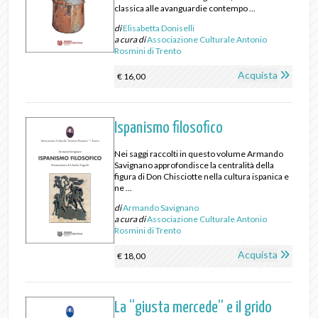
classica alle avanguardie contempo ...
di
Elisabetta Doniselli
a cura di
Associazione Culturale Antonio
Rosmini di Trento
Acquista
€ 16,00
Ispanismo filosofico
Nei saggi raccolti in questo volume Armando
Savignano approfondisce la centralità della
figura di Don Chisciotte nella cultura ispanica e
ne ...
di
Armando Savignano
a cura di
Associazione Culturale Antonio
Rosmini di Trento
Acquista
€ 18,00
La “giusta mercede” e il grido