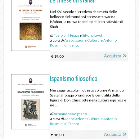
Le chiese di Isfahan
Nel XVI secolo si credeva che metà delle
bellezze del mondo si potesse trovare a
Isfahan, la nuova capitale dell’Iran safavide di
Shah ...
di
Fazlolah Hejazi
e
Silvana Livoti
a cura di
Associazione Culturale Antonio
Rosmini di Trento
Acquista
€ 19,00
Ispanismo filosofico
Nei saggi raccolti in questo volume Armando
Savignano approfondisce la centralità della
figura di Don Chisciotte nella cultura ispanica e
ne ...
di
Armando Savignano
a cura di
Associazione Culturale Antonio
Rosmini di Trento
Acquista
€ 18,00