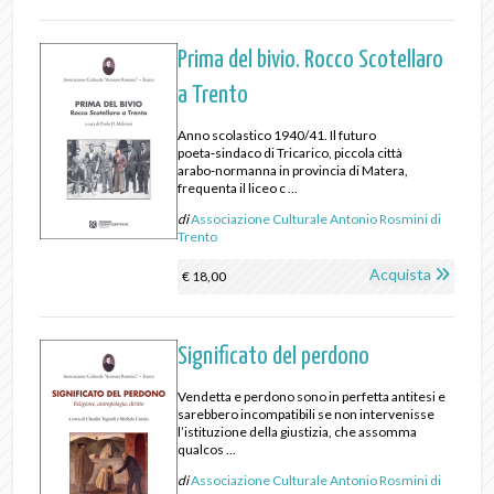
Prima del bivio. Rocco Scotellaro
a Trento
Anno scolastico 1940/41. Il futuro
poeta‑sindaco di Tricarico, piccola città
arabo‑normanna in provincia di Matera,
frequenta il liceo c ...
di
Associazione Culturale Antonio Rosmini di
Trento
Acquista
€ 18,00
Significato del perdono
Vendetta e perdono sono in perfetta antitesi e
sarebbero incompatibili se non intervenisse
l’istituzione della giustizia, che assomma
qualcos ...
di
Associazione Culturale Antonio Rosmini di