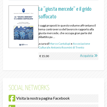
La “giusta mercede” e il grido
soffocato
I saggi proposti in questo volume affrontano il
tema controverso del lavoro in rapporto alla
giusta mercede, che occupa gran parte del
dibattito pu ...
a cura di
Marco Cantalupi
e
Associazione
Culturale Antonio Rosmini di Trento
Acquista
€ 15,00
SOCIAL NETWORKS
Visita la nostra pagina Facebook