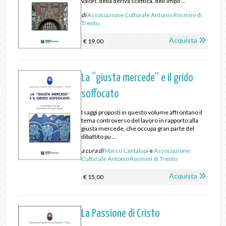
valori, della deriva scettica, dell’impo ...
di
Associazione Culturale Antonio Rosmini di
Trento
Acquista
€ 19,00
La “giusta mercede” e il grido
soffocato
I saggi proposti in questo volume affrontano il
tema controverso del lavoro in rapporto alla
giusta mercede, che occupa gran parte del
dibattito pu ...
a cura di
Marco Cantalupi
e
Associazione
Culturale Antonio Rosmini di Trento
Acquista
€ 15,00
La Passione di Cristo