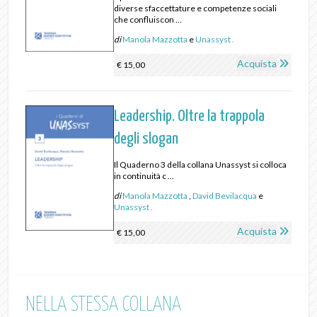
diverse sfaccettature e competenze sociali
che confluiscon ...
di
Manola Mazzotta
e
Unassyst .
Acquista
€ 15,00
Leadership. Oltre la trappola
degli slogan
Il Quaderno 3 della collana Unassyst si colloca
in continuità c ...
di
Manola Mazzotta
,
David Bevilacqua
e
Unassyst .
Acquista
€ 15,00
NELLA STESSA COLLANA