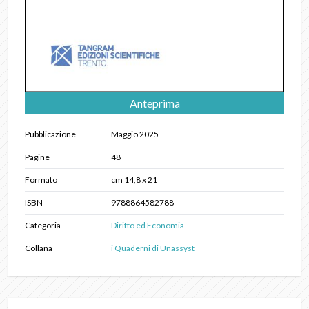
Anteprima
Pubblicazione
Maggio 2025
Pagine
48
Formato
cm 14,8 x 21
ISBN
9788864582788
Categoria
Diritto ed Economia
Collana
i Quaderni di Unassyst