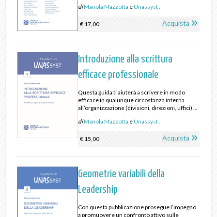
di
Manola Mazzotta
e
Unassyst .
Acquista
€ 17,00
Introduzione alla scrittura
efficace professionale
Questa guida ti aiuterà a scrivere in modo
efficace in qualunque circostanza interna
all’organizzazione (divisioni, direzioni, uffici) ...
di
Manola Mazzotta
e
Unassyst .
Acquista
€ 15,00
Geometrie variabili della
Leadership
Con questa pubblicazione prosegue l’impegno
a promuovere un confronto attivo sulle