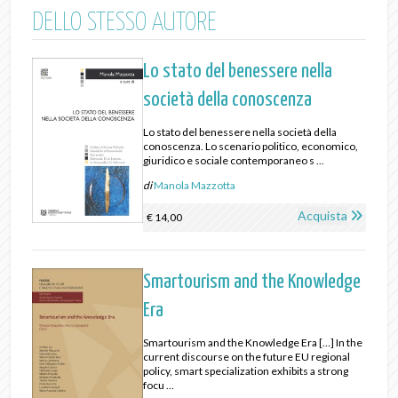
DELLO STESSO AUTORE
Lo stato del benessere nella
società della conoscenza
Lo stato del benessere nella società della
conoscenza. Lo scenario politico, economico,
giuridico e sociale contemporaneo s ...
di
Manola Mazzotta
Acquista
€ 14,00
Smartourism and the Knowledge
Era
Smartourism and the Knowledge Era […] In the
current discourse on the future EU regional
policy, smart specialization exhibits a strong
focu ...