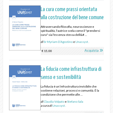
La cura come prassi orientata
alla costruzione del bene comune
Attraversando filosofia, neuroscienze e
spiritualità, l'autrice svela come il "prendersi
cura" sia l'essenza stessa dell&# ...
di
Sr Myriam D’Agostino
e
Unassyst .
Acquista
€ 15,00
La fiducia come infrastruttura di
senso e sostenibilità
La fiducia è un’infrastruttura invisibile che
sostiene relazioni, processi e comunità. È la
condizione che permette alle ...
di
Claudia Volpato
e
Stefano Sala
a cura di
Unassyst .