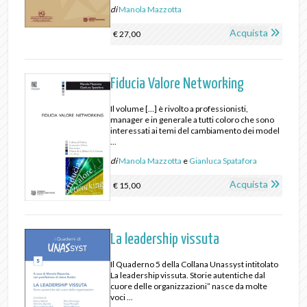
di
Manola Mazzotta
Acquista
€ 27,00
Fiducia Valore Networking
Il volume […] è rivolto a professionisti,
manager e in generale a tutti coloro che sono
interessati ai temi del cambiamento dei model
...
di
Manola Mazzotta
e
Gianluca Spatafora
Acquista
€ 15,00
La leadership vissuta
Il Quaderno 5 della Collana Unassyst intitolato
La leadership vissuta. Storie autentiche dal
cuore delle organizzazioni” nasce da molte
voci ...