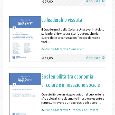
Acquista
€ 27,00
La leadership vissuta
Il Quaderno 5 della Collana Unassyst intitolato
La leadership vissuta. Storie autentiche dal
cuore delle organizzazioni” nasce da molte
voci ...
di
Manola Mazzotta
e
Unassyst .
Acquista
€ 17,00
Sostenibilità tra economia
circolare e innovazione sociale
Questo libro è un viaggio unico nel cuore delle
sfide globali che plasmano il nostro presente e
futuro. Attraverso un approccio olistico e i ...
di
Manola Mazzotta
e
François de Brabant