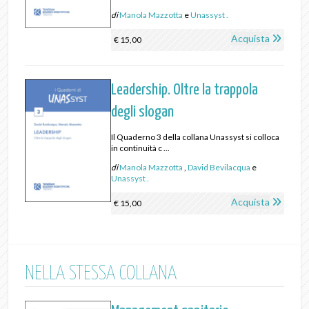
di
Manola Mazzotta
e
Unassyst .
Acquista
€ 15,00
Leadership. Oltre la trappola
degli slogan
Il Quaderno 3 della collana Unassyst si colloca
in continuità c ...
di
Manola Mazzotta
,
David Bevilacqua
e
Unassyst .
Acquista
€ 15,00
NELLA STESSA COLLANA