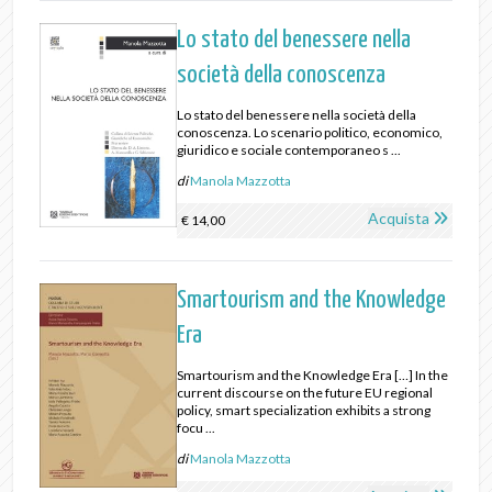
Lo stato del benessere nella
società della conoscenza
Lo stato del benessere nella società della
conoscenza. Lo scenario politico, economico,
giuridico e sociale contemporaneo s ...
di
Manola Mazzotta
Acquista
€ 14,00
Smartourism and the Knowledge
Era
Smartourism and the Knowledge Era […] In the
current discourse on the future EU regional
policy, smart specialization exhibits a strong
focu ...
di
Manola Mazzotta