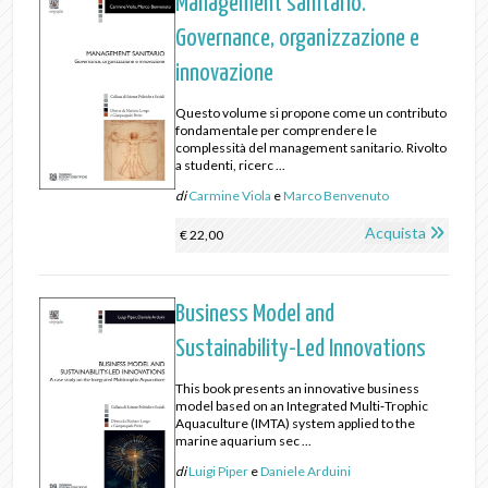
Management sanitario.
Governance, organizzazione e
innovazione
Questo volume si propone come un contributo
fondamentale per comprendere le
complessità del management sanitario. Rivolto
a studenti, ricerc ...
di
Carmine Viola
e
Marco Benvenuto
Acquista
€ 22,00
Business Model and
Sustainability-Led Innovations
This book presents an innovative business
model based on an Integrated Multi‑Trophic
Aquaculture (IMTA) system applied to the
marine aquarium sec ...
di
Luigi Piper
e
Daniele Arduini