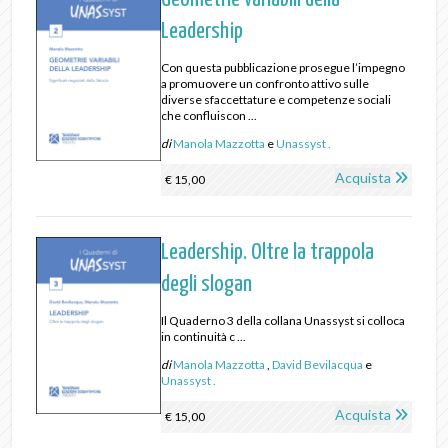
Leadership
Con questa pubblicazione prosegue l’impegno
a promuovere un confronto attivo sulle
diverse sfaccettature e competenze sociali
che confluiscon ...
di
Manola Mazzotta
e
Unassyst .
Acquista
€ 15,00
Leadership. Oltre la trappola
degli slogan
Il Quaderno 3 della collana Unassyst si colloca
in continuità c ...
di
Manola Mazzotta
,
David Bevilacqua
e
Unassyst .
Acquista
€ 15,00