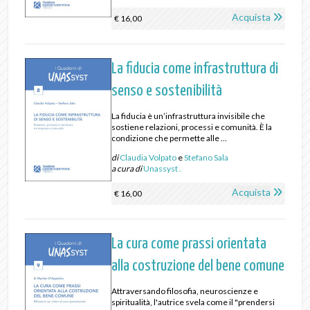
Acquista
€ 16,00
La fiducia come infrastruttura di
senso e sostenibilità
La fiducia è un’infrastruttura invisibile che
sostiene relazioni, processi e comunità. È la
condizione che permette alle ...
di
Claudia Volpato
e
Stefano Sala
a cura di
Unassyst .
Acquista
€ 16,00
La cura come prassi orientata
alla costruzione del bene comune
Attraversando filosofia, neuroscienze e
spiritualità, l'autrice svela come il "prendersi