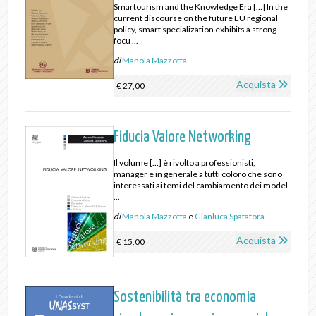
Smartourism and the Knowledge Era […] In the
current discourse on the future EU regional
policy, smart specialization exhibits a strong
focu ...
di
Manola Mazzotta
Acquista
€ 27,00
Fiducia Valore Networking
Il volume […] è rivolto a professionisti,
manager e in generale a tutti coloro che sono
interessati ai temi del cambiamento dei model
...
di
Manola Mazzotta
e
Gianluca Spatafora
Acquista
€ 15,00
Sostenibilità tra economia