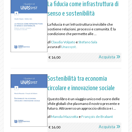
La fiducia come infrastruttura di
senso e sostenibilità
La fiducia è un’infrastruttura invisibile che
sostiene relazioni, processi e comunità. È la
condizione che permette alle ...
di
Claudia Volpato
e
Stefano Sala
a cura di
Unassyst .
Acquista
€ 16,00
Sostenibilità tra economia
circolare e innovazione sociale
Questo libro è un viaggio unico nel cuore delle
sfide globali che plasmano il nostro presente e
futuro. Attraverso un approccio olistico e i ...
di
Manola Mazzotta
e
François de Brabant
Acquista
€ 16,00