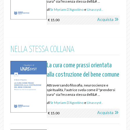
cura" sia l'essenza stessa dell&# ...
di
Sr Myriam D’Agostino
e
Unassyst .
Acquista
€ 15,00
NELLA STESSA COLLANA
La cura come prassi orientata
alla costruzione del bene comune
Attraversando filosofia, neuroscienze e
spiritualità, l'autrice svela come il "prendersi
cura" sia l'essenza stessa dell&# ...
di
Sr Myriam D’Agostino
e
Unassyst .
Acquista
€ 15,00