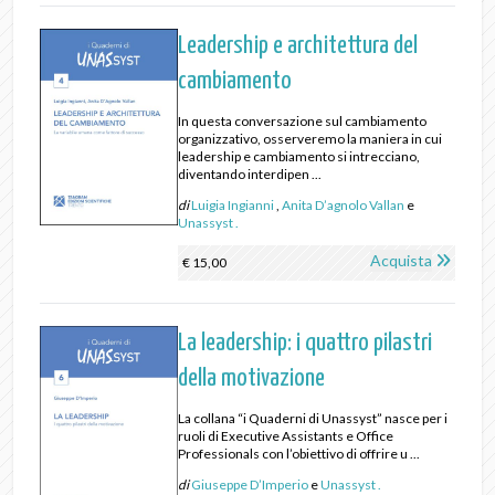
Leadership e architettura del
cambiamento
In questa conversazione sul cambiamento
organizzativo, osserveremo la maniera in cui
leadership e cambiamento si intrecciano,
diventando interdipen ...
di
Luigia Ingianni
,
Anita D’agnolo Vallan
e
Unassyst .
Acquista
€ 15,00
La leadership: i quattro pilastri
della motivazione
La collana “i Quaderni di Unassyst” nasce per i
ruoli di Executive Assistants e Office
Professionals con l’obiettivo di offrire u ...
di
Giuseppe D’Imperio
e
Unassyst .