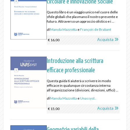
circolare e innovazione sociale
Questo libro è un viaggio unico nel cuore delle
sfide globali che plasmano il nostro presente e
futuro. Attraverso un approccio olistico e i ...
di
Manola Mazzotta
e
François de Brabant
Acquista
€ 16,00
Introduzione alla scrittura
efficace professionale
Questa guida ti aiuterà a scrivere in modo
efficace in qualunque circostanza interna
all’organizzazione (divisioni, direzioni, uffici) ...
di
Manola Mazzotta
e
Unassyst .
Acquista
€ 15,00
Geometrie variabili della