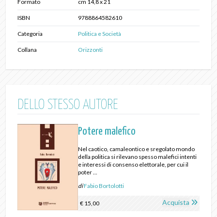
Formato
cm 14,8 x 21
ISBN
9788864582610
Categoria
Politica e Società
Collana
Orizzonti
DELLO STESSO AUTORE
Potere malefico
Nel caotico, camaleontico e sregolato mondo
della politica si rilevano spesso malefici intenti
e interessi di consenso elettorale, per cui il
poter ...
di
Fabio Bortolotti
Acquista
€ 15,00