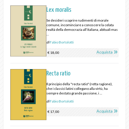
Lex moralis
Se desideri scoprire rudimenti di morale
comune, incominciare a conoscere la celata
realtà della democrazia all’italiana, abituali mas
...
di
Fabio Bortolotti
Acquista
€ 18,00
Recta ratio
Il principio della "recta ratio" (retta ragione),
che i classici latini collegano alla virtù, ha
sempre destato grande passione, i ...
di
Fabio Bortolotti
Acquista
€ 17,00