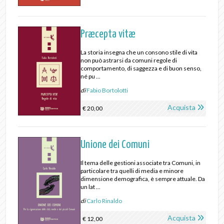
Præcepta vitæ
La storia insegna che un consono stile di vita
non può astrarsi da comuni regole di
comportamento, di saggezza e di buon senso,
né pu ...
di
Fabio Bortolotti
Acquista
€ 20,00
Unione dei Comuni
Il tema delle gestioni associate tra Comuni, in
particolare tra quelli di media e minore
dimensione demografica, è sempre attuale. Da
un lat ...
di
Carlo Rinaldo
Acquista
€ 12,00