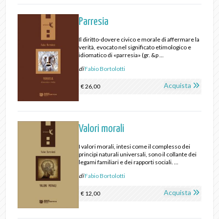
Parresia
Il diritto-dovere civico e morale di affermare la
verità, evocato nel significato etimologico e
idiomatico di «parresia» (gr. &p ...
di
Fabio Bortolotti
Acquista
€ 26,00
Valori morali
I valori morali, intesi come il complesso dei
principi naturali universali, sono il collante dei
legami familiari e dei rapporti sociali. ...
di
Fabio Bortolotti
Acquista
€ 12,00