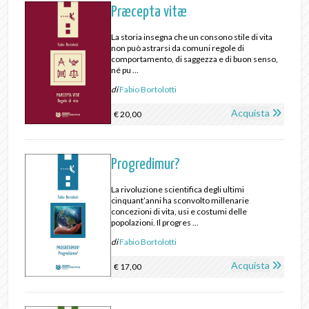
Præcepta vitæ
La storia insegna che un consono stile di vita
non può astrarsi da comuni regole di
comportamento, di saggezza e di buon senso,
né pu ...
di
Fabio Bortolotti
Acquista
€ 20,00
Progredimur?
La rivoluzione scientifica degli ultimi
cinquant’anni ha sconvolto millenarie
concezioni di vita, usi e costumi delle
popolazioni. Il progres ...
di
Fabio Bortolotti
Acquista
€ 17,00