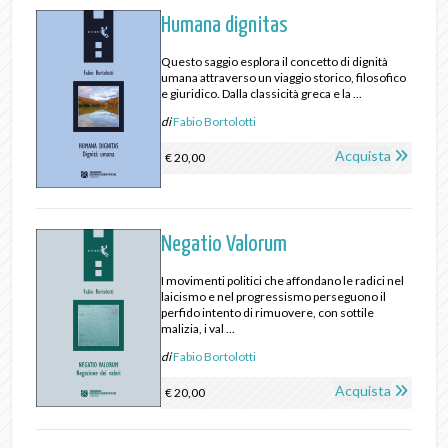
Humana dignitas
Questo saggio esplora il concetto di dignità
umana attraverso un viaggio storico, filosofico
e giuridico. Dalla classicità greca e la ...
di
Fabio Bortolotti
Acquista
€ 20,00
Negatio Valorum
I movimenti politici che affondano le radici nel
laicismo e nel progressismo perseguono il
perfido intento di rimuovere, con sottile
malizia, i val ...
di
Fabio Bortolotti
Acquista
€ 20,00