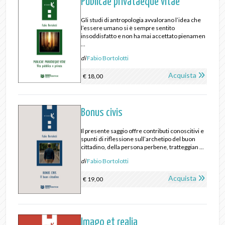
Publicae privataeque vitae
Gli studi di antropologia avvalorano l’idea che
l’essere umano si è sempre sentito
insoddisfatto e non ha mai accettato pienamen
...
di
Fabio Bortolotti
Acquista
€ 18,00
Bonus civis
Il presente saggio offre contributi conoscitivi e
spunti di riflessione sull’archetipo del buon
cittadino, della persona perbene, tratteggian ...
di
Fabio Bortolotti
Acquista
€ 19,00
Imago et realia