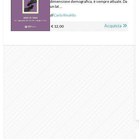
dimensione demografica, è sempre attuale. Da
un lat ...
di
Carlo Rinaldo
Acquista
€ 12,00