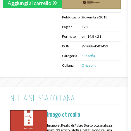
Aggiungi al carrello
Pubblicazione
Novembre 2015
Pagine
123
Formato
cm 14,8 x 21
ISBN
9788864581453
Categoria
Filosofia
Collana
Orizzonti
NELLA STESSA COLLANA
Imago et realia
Imago et Realia di Fabio Bortolotti analizza i
primi 99 articoli della Costituzione italiana,