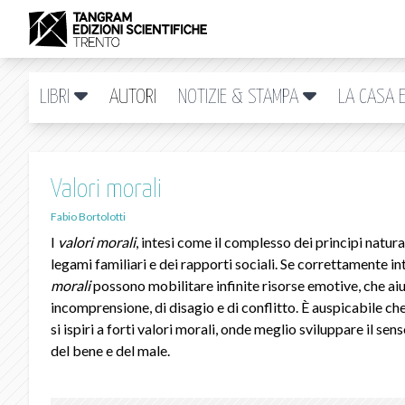
LIBRI
AUTORI
NOTIZIE & STAMPA
LA CASA E
Valori morali
Fabio Bortolotti
I
valori morali
, intesi come il complesso dei principi natural
legami familiari e dei rapporti sociali. Se correttamente int
morali
possono mobilitare infinite risorse emotive, che aiu
incomprensione, di disagio e di conflitto. È auspicabile ch
si ispiri a forti valori morali, onde meglio sviluppare il sens
del bene e del male.