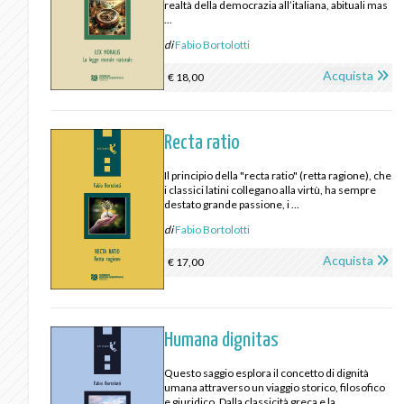
realtà della democrazia all’italiana, abituali mas
...
di
Fabio Bortolotti
Acquista
€ 18,00
Recta ratio
Il principio della "recta ratio" (retta ragione), che
i classici latini collegano alla virtù, ha sempre
destato grande passione, i ...
di
Fabio Bortolotti
Acquista
€ 17,00
Humana dignitas
Questo saggio esplora il concetto di dignità
umana attraverso un viaggio storico, filosofico
e giuridico. Dalla classicità greca e la ...