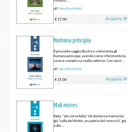
conduzi ...
di
Fabio Bortolotti
Acquista
€ 17,00
Humana principia
Il presente saggio illustra e commenta gli
humana principia, avendo come riferimento la
vasta e complessa realtà odierna. Con varie ...
di
Fabio Bortolotti
Acquista
€ 15,00
Mali mores
Italia, “ahi serva Italia” (di dantesca memoria),
già “culla del diritto, ora patria del rovescio”, già
culla ...