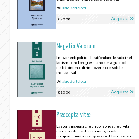
di
Fabio Bortolotti
Acquista
€ 20,00
Negatio Valorum
I movimenti politici che affondano le radici nel
laicismo e nel progressismo perseguono il
perfido intento di rimuovere, con sottile
malizia, i val ...
di
Fabio Bortolotti
Acquista
€ 20,00
Præcepta vitæ
La storia insegna che un consono stile di vita
non può astrarsi da comuni regole di
comportamento, di saggezza e di buon senso,