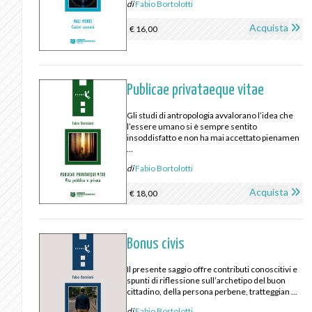
di
Fabio Bortolotti
Acquista
€ 16,00
Publicae privataeque vitae
Gli studi di antropologia avvalorano l’idea che
l’essere umano si è sempre sentito
insoddisfatto e non ha mai accettato pienamen
...
di
Fabio Bortolotti
Acquista
€ 18,00
Bonus civis
Il presente saggio offre contributi conoscitivi e
spunti di riflessione sull’archetipo del buon
cittadino, della persona perbene, tratteggian ...
di
Fabio Bortolotti