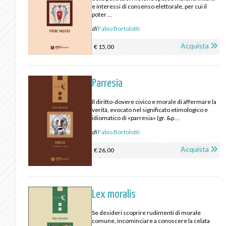
e interessi di consenso elettorale, per cui il
poter ...
di
Fabio Bortolotti
Acquista
€ 15,00
Parresia
Il diritto-dovere civico e morale di affermare la
verità, evocato nel significato etimologico e
idiomatico di «parresia» (gr. &p ...
di
Fabio Bortolotti
Acquista
€ 26,00
Lex moralis
Se desideri scoprire rudimenti di morale
comune, incominciare a conoscere la celata