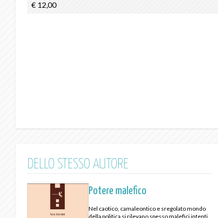
€ 12,00
DELLO STESSO AUTORE
Potere malefico
Nel caotico, camaleontico e sregolato mondo
della politica si rilevano spesso malefici intenti