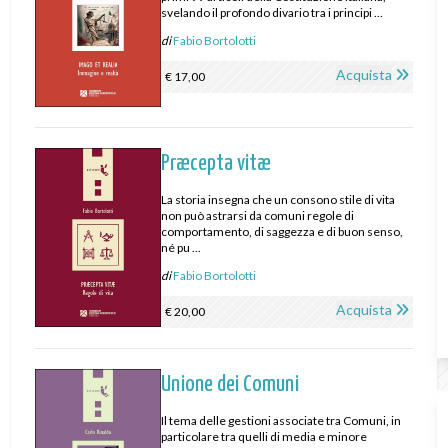
svelando il profondo divario tra i principi ...
di
Fabio Bortolotti
Acquista
€ 17,00
Præcepta vitæ
La storia insegna che un consono stile di vita
non può astrarsi da comuni regole di
comportamento, di saggezza e di buon senso,
né pu ...
di
Fabio Bortolotti
Acquista
€ 20,00
Unione dei Comuni
Il tema delle gestioni associate tra Comuni, in
particolare tra quelli di media e minore