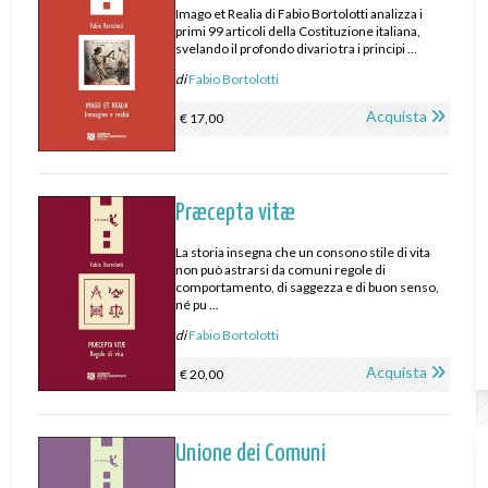
Imago et Realia di Fabio Bortolotti analizza i
primi 99 articoli della Costituzione italiana,
svelando il profondo divario tra i principi ...
di
Fabio Bortolotti
Acquista
€ 17,00
Præcepta vitæ
La storia insegna che un consono stile di vita
non può astrarsi da comuni regole di
comportamento, di saggezza e di buon senso,
né pu ...
di
Fabio Bortolotti
Acquista
€ 20,00
Unione dei Comuni