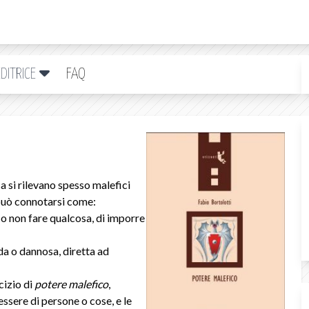
DITRICE
FAQ
 si rilevano spesso malefici
e può connotarsi come:
e o non fare qualcosa, di imporre
ida o dannosa, diretta ad
cizio di
potere malefico
,
ssere di persone o cose, e le