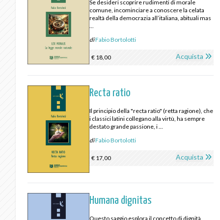
Se desideri scoprire rudimenti di morale
comune, incominciare a conoscere la celata
realtà della democrazia all’italiana, abituali mas
...
di
Fabio Bortolotti
Acquista
€ 18,00
Recta ratio
Il principio della "recta ratio" (retta ragione), che
i classici latini collegano alla virtù, ha sempre
destato grande passione, i ...
di
Fabio Bortolotti
Acquista
€ 17,00
Humana dignitas
Questo saggio esplora il concetto di dignità