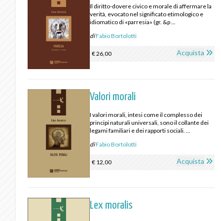
Il diritto-dovere civico e morale di affermare la
verità, evocato nel significato etimologico e
idiomatico di «parresia» (gr. &p ...
di
Fabio Bortolotti
Acquista
€ 26,00
Valori morali
I valori morali, intesi come il complesso dei
principi naturali universali, sono il collante dei
legami familiari e dei rapporti sociali. ...
di
Fabio Bortolotti
Acquista
€ 12,00
Lex moralis