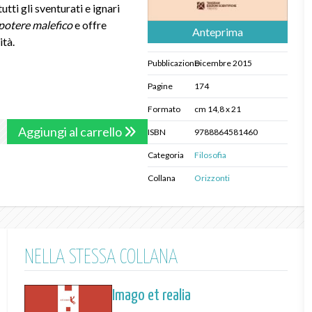
ti gli sventurati e ignari
potere malefico
e offre
Anteprima
ità.
Pubblicazione
Dicembre 2015
Pagine
174
Formato
cm 14,8 x 21
Aggiungi al carrello
ISBN
9788864581460
Categoria
Filosofia
Collana
Orizzonti
NELLA STESSA COLLANA
Imago et realia