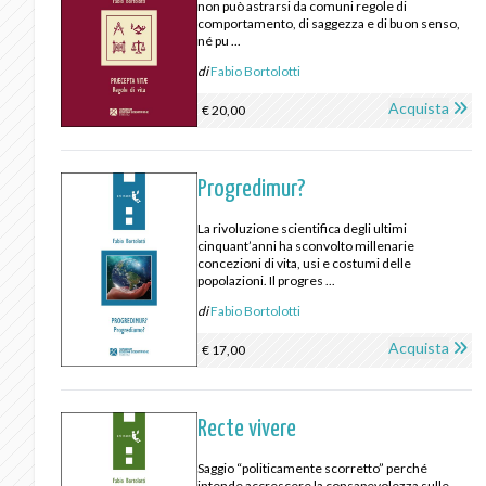
non può astrarsi da comuni regole di
comportamento, di saggezza e di buon senso,
né pu ...
di
Fabio Bortolotti
Acquista
€ 20,00
Progredimur?
La rivoluzione scientifica degli ultimi
cinquant’anni ha sconvolto millenarie
concezioni di vita, usi e costumi delle
popolazioni. Il progres ...
di
Fabio Bortolotti
Acquista
€ 17,00
Recte vivere
Saggio “politicamente scorretto” perché
intende accrescere la consapevolezza sulle