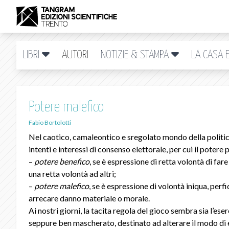
LIBRI
AUTORI
NOTIZIE & STAMPA
LA CASA E
Potere malefico
Fabio Bortolotti
Nel caotico, camaleontico e sregolato mondo della politica
intenti e interessi di consenso elettorale, per cui il poter
–
potere benefico
, se è espressione di retta volontà di far
una retta volontà ad altri;
–
potere malefico
, se è espressione di volontà iniqua, perf
arrecare danno materiale o morale.
Ai nostri giorni, la tacita regola del gioco sembra sia l’eser
seppure ben mascherato, destinato ad alterare il modo di e