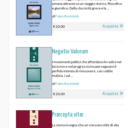
umana attraverso un viaggio storico, filosofico
e giuridico. Dalla classicità greca e la ...
di
Fabio Bortolotti
Acquista
€ 20,00
Negatio Valorum
I movimenti politici che affondano le radici nel
laicismo e nel progressismo perseguono il
perfido intento di rimuovere, con sottile
malizia, i val ...
di
Fabio Bortolotti
Acquista
€ 20,00
Præcepta vitæ
La storia insegna che un consono stile di vita