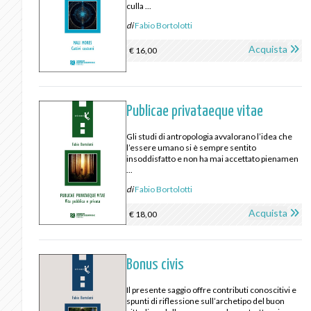
culla ...
di
Fabio Bortolotti
Acquista
€ 16,00
Publicae privataeque vitae
Gli studi di antropologia avvalorano l’idea che
l’essere umano si è sempre sentito
insoddisfatto e non ha mai accettato pienamen
...
di
Fabio Bortolotti
Acquista
€ 18,00
Bonus civis
Il presente saggio offre contributi conoscitivi e
spunti di riflessione sull’archetipo del buon