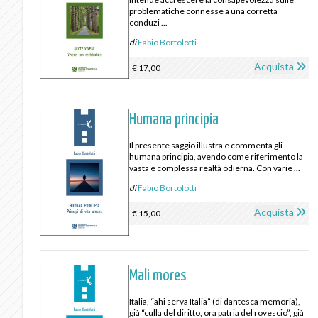
problematiche connesse a una corretta
conduzi ...
di
Fabio Bortolotti
Acquista
€ 17,00
Humana principia
Il presente saggio illustra e commenta gli
humana principia, avendo come riferimento la
vasta e complessa realtà odierna. Con varie ...
di
Fabio Bortolotti
Acquista
€ 15,00
Mali mores
Italia, “ahi serva Italia” (di dantesca memoria),
già “culla del diritto, ora patria del rovescio”, già