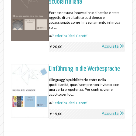
scuola italiana
Forse nessuna innovazione didattica è stata
oggetto di un dibattito così denso e
appassionato come l’insegnamento in lingua
str ...
di
Federica Ricci Garotti
Acquista
€ 20,00
Einführung in die Werbesprache
Il linguaggio pubblicitario entra nella
quotidianità, quasi sempre non invitato, con
una certa prepotenza. Per contro, viene
accolto per lo ...
di
Federica Ricci Garotti
Acquista
€ 15,00