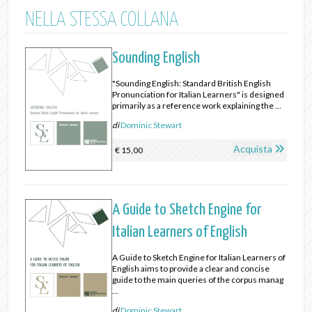
NELLA STESSA COLLANA
Sounding English
"Sounding English: Standard British English
Pronunciation for Italian Learners" is designed
primarily as a reference work explaining the ...
di
Dominic Stewart
Acquista
€ 15,00
A Guide to Sketch Engine for
Italian Learners of English
A Guide to Sketch Engine for Italian Learners of
English aims to provide a clear and concise
guide to the main queries of the corpus manag
...
di
Dominic Stewart