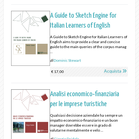
A Guide to Sketch Engine for
Italian Learners of English
A Guide to Sketch Engine for Italian Learners of
English aims to provide a clear and concise
guide to the main queries of the corpus manag
...
di
Dominic Stewart
Acquista
€ 17,00
Analisi economico‐finanziaria
per le imprese turistiche
Qualsiasi decisione aziendale ha sempre un
impatto economico-finanziario e un buon
manager dovrebbe essere in grado di
valutarne mentalmente e velo ...
di
Giorgio Daidola