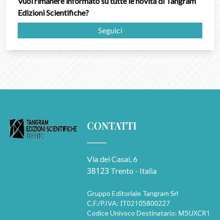
Vuoi rimanere informato su tutte le novità di Tangram
Edizioni Scientifiche?
Seguici
CONTATTI
Via dei Casai, 6
38123
Trento - Italia
Gruppo Editoriale Tangram Srl
IT02105800227
C.F./P.IVA:
M5UXCR1
Codice Univoco Destinatario: