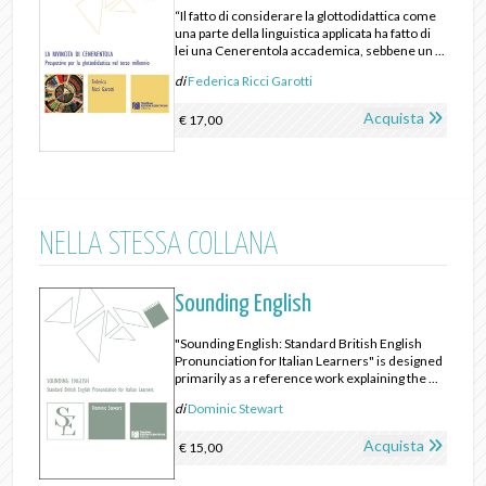
“Il fatto di considerare la glottodidattica come
una parte della linguistica applicata ha fatto di
lei una Cenerentola accademica, sebbene un ...
di
Federica Ricci Garotti
Acquista
€ 17,00
NELLA STESSA COLLANA
Sounding English
"Sounding English: Standard British English
Pronunciation for Italian Learners" is designed
primarily as a reference work explaining the ...
di
Dominic Stewart
Acquista
€ 15,00