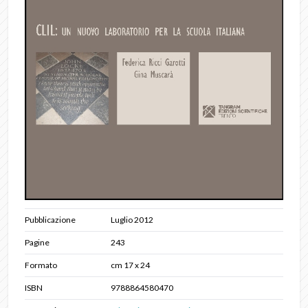
Pubblicazione
Luglio 2012
Pagine
243
Formato
cm 17 x 24
ISBN
9788864580470