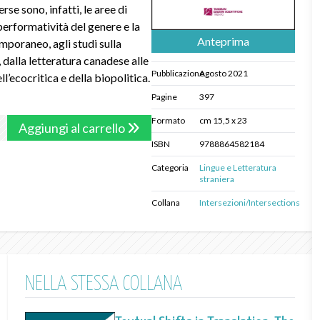
rse sono, infatti, le aree di
 performatività del genere e la
Anteprima
mporaneo, agli studi sulla
 dalla letteratura canadese alle
Pubblicazione
Agosto 2021
ll’ecocritica e della biopolitica.
Pagine
397
Formato
cm 15,5 x 23
Aggiungi al carrello
ISBN
9788864582184
Categoria
Lingue e Letteratura
straniera
Collana
Intersezioni/Intersections
NELLA STESSA COLLANA