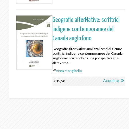
Geografie alterNative: scrittrici
indigene contemporanee del
Canada anglofono
Geografie alterNative analizza i testi di alcune
scrittrici indigene contemporanee del Canada
anglofono. Partendo da una prospettiva che
attraversa ...
di
Anna Mongibello
Acquista
€ 15,50