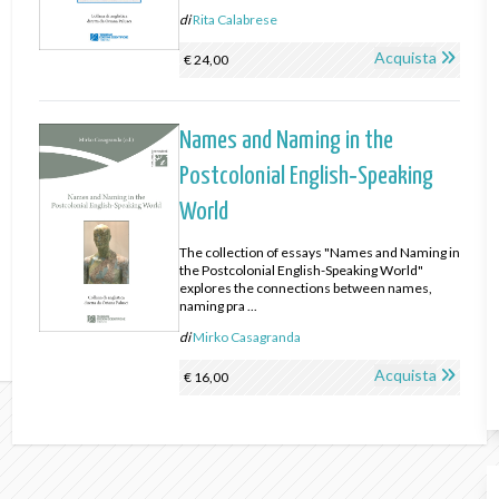
di
Rita Calabrese
Acquista
€ 24,00
Names and Naming in the
Postcolonial English‑Speaking
World
The collection of essays "Names and Naming in
the Postcolonial English-Speaking World"
explores the connections between names,
naming pra ...
di
Mirko Casagranda
Acquista
€ 16,00