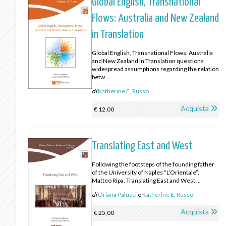
Global English, Transnational
Flows: Australia and New Zealand
in Translation
Global English, Transnational Flows: Australia
and New Zealand in Translation questions
widespread assumptions regarding the relation
betw ...
di
Katherine E. Russo
Acquista
€ 12,00
Translating East and West
Following the footsteps of the founding father
of the University of Naples “L’Orientale”,
Matteo Ripa, Translating East and West ...
di
Oriana Palusci
e
Katherine E. Russo
Acquista
€ 25,00