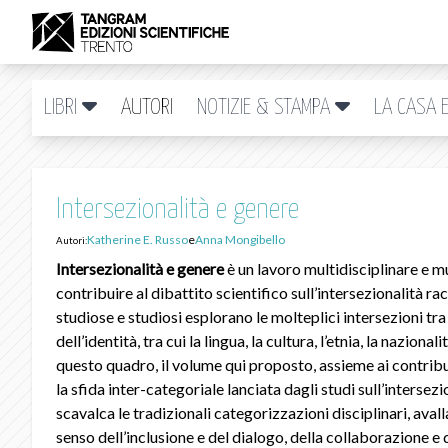
LIBRI
AUTORI
NOTIZIE & STAMPA
LA CASA E
Intersezionalità e genere
Katherine E. Russo
e
Anna Mongibello
Autori:
Intersezionalità e genere
è un lavoro multidisciplinare e m
contribuire al dibattito scientifico sull’intersezionalità rac
studiose e studiosi esplorano le molteplici intersezioni tra 
dell’identità, tra cui la lingua, la cultura, l’etnia, la nazional
questo quadro, il volume qui proposto, assieme ai contrib
la sfida inter-categoriale lanciata dagli studi sull’intersez
scavalca le tradizionali categorizzazioni disciplinari, aval
senso dell’inclusione e del dialogo, della collaborazione e 