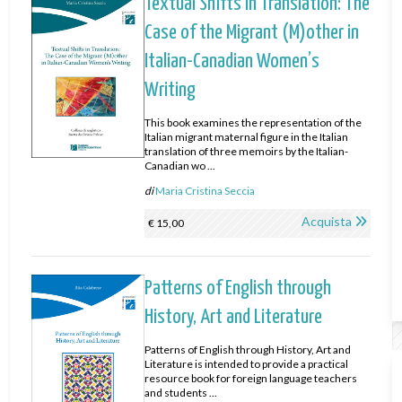
Textual Shifts in Translation: The
Case of the Migrant (M)other in
Italian-Canadian Women’s
Writing
This book examines the representation of the
Italian migrant maternal figure in the Italian
translation of three memoirs by the Italian-
Canadian wo ...
di
Maria Cristina Seccia
Acquista
€ 15,00
Patterns of English through
History, Art and Literature
Patterns of English through History, Art and
Literature is intended to provide a practical
resource book for foreign language teachers
and students ...