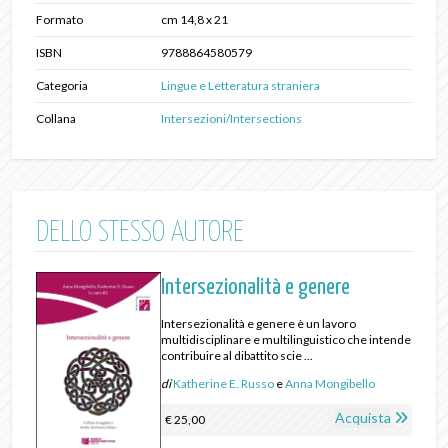
Formato
cm 14,8 x 21
ISBN
9788864580579
Categoria
Lingue e Letteratura straniera
Collana
Intersezioni/Intersections
DELLO STESSO AUTORE
Intersezionalità e genere
Intersezionalità e genere è un lavoro
multidisciplinare e multilinguistico che intende
contribuire al dibattito scie ...
di
Katherine E. Russo
e
Anna Mongibello
Acquista
€ 25,00