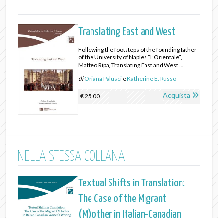
Translating East and West
Following the footsteps of the founding father
of the University of Naples “L’Orientale”,
Matteo Ripa, Translating East and West ...
di
Oriana Palusci
e
Katherine E. Russo
Acquista
€ 25,00
NELLA STESSA COLLANA
Textual Shifts in Translation:
The Case of the Migrant
(M)other in Italian-Canadian