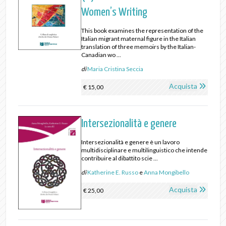
Women’s Writing
This book examines the representation of the
Italian migrant maternal figure in the Italian
translation of three memoirs by the Italian-
Canadian wo ...
di
Maria Cristina Seccia
Acquista
€ 15,00
Intersezionalità e genere
Intersezionalità e genere è un lavoro
multidisciplinare e multilinguistico che intende
contribuire al dibattito scie ...
di
Katherine E. Russo
e
Anna Mongibello
Acquista
€ 25,00