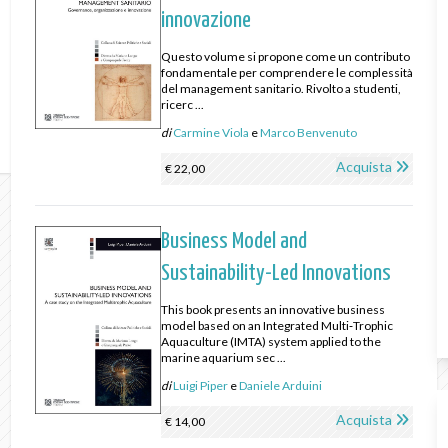
innovazione
Questo volume si propone come un contributo
fondamentale per comprendere le complessità
del management sanitario. Rivolto a studenti,
ricerc ...
di
Carmine Viola
e
Marco Benvenuto
Acquista
€ 22,00
Business Model and
Sustainability-Led Innovations
This book presents an innovative business
model based on an Integrated Multi‑Trophic
Aquaculture (IMTA) system applied to the
marine aquarium sec ...
di
Luigi Piper
e
Daniele Arduini
Acquista
€ 14,00