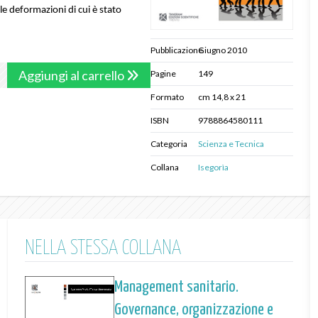
le deformazioni di cui è stato
Pubblicazione
Giugno 2010
Aggiungi al carrello
Pagine
149
Formato
cm 14,8 x 21
ISBN
9788864580111
Categoria
Scienza e Tecnica
Collana
Isegorìa
NELLA STESSA COLLANA
Management sanitario.
Governance, organizzazione e