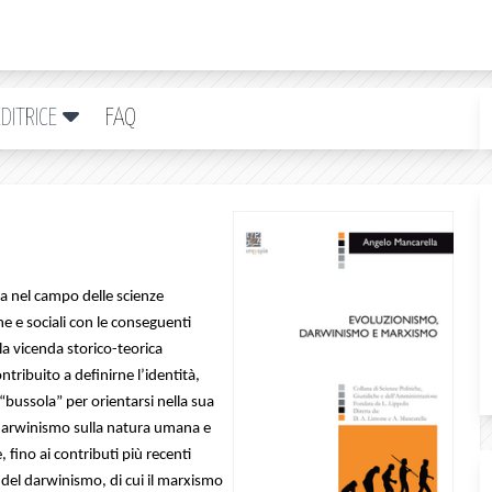
DITRICE
FAQ
o
ta nel campo delle scienze
e e sociali con le conseguenti
la vicenda storico-teorica
ribuito a definirne l’identità,
bussola” per orientarsi nella sua
 darwinismo sulla natura umana e
, fino ai contributi più recenti
e del darwinismo, di cui il marxismo