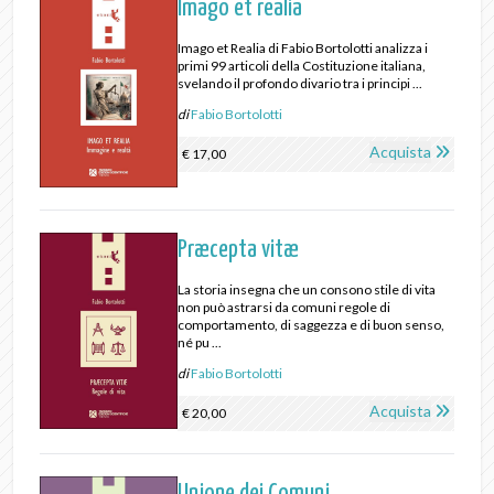
Imago et realia
Imago et Realia di Fabio Bortolotti analizza i
primi 99 articoli della Costituzione italiana,
svelando il profondo divario tra i principi ...
di
Fabio Bortolotti
Acquista
€ 17,00
Præcepta vitæ
La storia insegna che un consono stile di vita
non può astrarsi da comuni regole di
comportamento, di saggezza e di buon senso,
né pu ...
di
Fabio Bortolotti
Acquista
€ 20,00
Unione dei Comuni