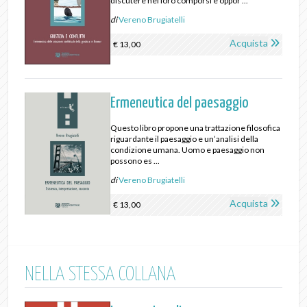
discutere nel loro comporsi e oppor ...
di
Vereno Brugiatelli
Acquista
€ 13,00
Ermeneutica del paesaggio
Questo libro propone una trattazione filosofica
riguardante il paesaggio e un’analisi della
condizione umana. Uomo e paesaggio non
possono es ...
di
Vereno Brugiatelli
Acquista
€ 13,00
NELLA STESSA COLLANA