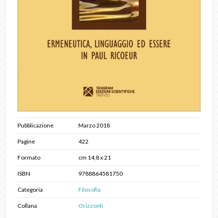
Pubblicazione
Marzo 2018
Pagine
422
Formato
cm 14,8 x 21
ISBN
9788864581750
Categoria
Filosofia
Collana
Orizzonti