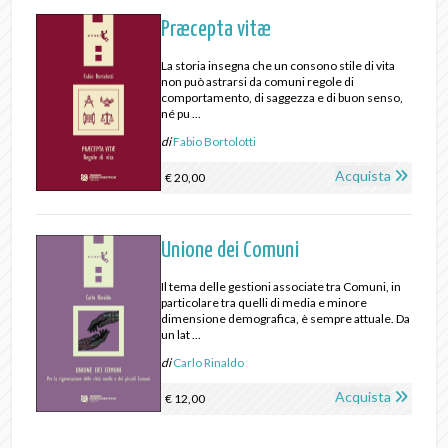
Præcepta vitæ
La storia insegna che un consono stile di vita
non può astrarsi da comuni regole di
comportamento, di saggezza e di buon senso,
né pu ...
di
Fabio Bortolotti
Acquista
€ 20,00
Unione dei Comuni
Il tema delle gestioni associate tra Comuni, in
particolare tra quelli di media e minore
dimensione demografica, è sempre attuale. Da
un lat ...
di
Carlo Rinaldo
Acquista
€ 12,00