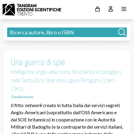
Una guerra di spie
Intelligence anglo-americana, Resistenza e badogliani
nella Sesta Zona Operativa Ligure Partigiana (1943-
1945)
Claudia Nasini
Il fitto
network
creato in tutta Italia dai servizi segreti
Anglo-Americani (soprattutto dall’OSS Americano e
dal SOE britannico) in cooperazione con le Autorità
Militari di Badoglio (e la controparte dei servizi italiani,
alias
il SIM) è una delle pagine meno indagate della