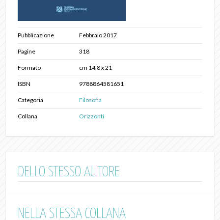
Pubblicazione
Febbraio 2017
Pagine
318
Formato
cm 14,8 x 21
ISBN
9788864581651
Categoria
Filosofia
Collana
Orizzonti
DELLO STESSO AUTORE
NELLA STESSA COLLANA