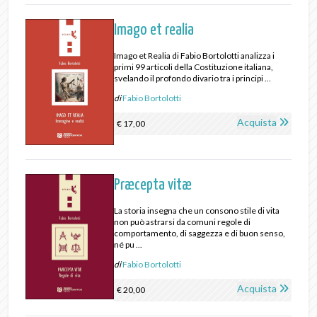
Imago et realia
Imago et Realia di Fabio Bortolotti analizza i
primi 99 articoli della Costituzione italiana,
svelando il profondo divario tra i principi ...
di
Fabio Bortolotti
Acquista
€ 17,00
Præcepta vitæ
La storia insegna che un consono stile di vita
non può astrarsi da comuni regole di
comportamento, di saggezza e di buon senso,
né pu ...
di
Fabio Bortolotti
Acquista
€ 20,00