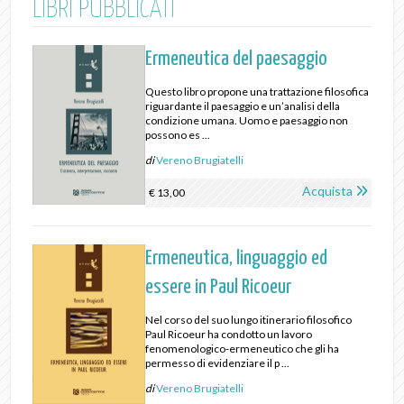
LIBRI PUBBLICATI
Ermeneutica del paesaggio
Questo libro propone una trattazione filosofica
riguardante il paesaggio e un’analisi della
condizione umana. Uomo e paesaggio non
possono es ...
di
Vereno Brugiatelli
Acquista
€ 13,00
Ermeneutica, linguaggio ed
essere in Paul Ricoeur
Nel corso del suo lungo itinerario filosofico
Paul Ricoeur ha condotto un lavoro
fenomenologico-ermeneutico che gli ha
permesso di evidenziare il p ...
di
Vereno Brugiatelli