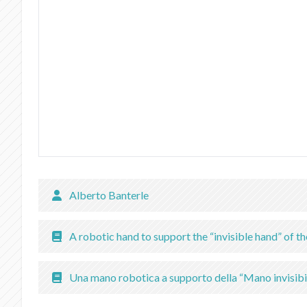
Alberto Banterle
A robotic hand to support the “invisible hand” of 
Una mano robotica a supporto della “Mano invisibil