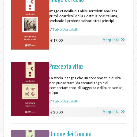
Imago et Realia di Fabio Bortolotti analizza i
primi 99 articoli della Costituzione italiana,
svelando il profondo divario tra i principi ...
di
Fabio Bortolotti
Acquista
€ 17,00
Præcepta vitæ
La storia insegna che un consono stile di vita
non può astrarsi da comuni regole di
comportamento, di saggezza e di buon senso,
né pu ...
di
Fabio Bortolotti
Acquista
€ 20,00
Unione dei Comuni