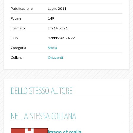
Pubblicazione
Luglio 2011
Pagine
149
Formato
cm 14,8 x 21
ISBN
9788864580272
Categoria
Storia
Collana
Orizzonti
DELLO STESSO AUTORE
NELLA STESSA COLLANA
Imago et realia