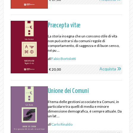
Præcepta vitæ
La storia insegna che un consono stile di vita
non può astrarsi da comuni regole di
comportamento, di saggezza e di buon senso,
né pu ...
di
Fabio Bortolotti
Acquista
€ 20,00
Unione dei Comuni
Il tema delle gestioni associate tra Comuni, in
particolare tra quelli di media e minore
dimensione demografica, è sempre attuale. Da
un lat ...
di
Carlo Rinaldo