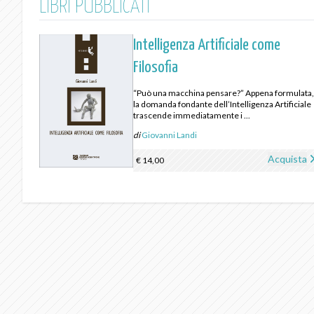
LIBRI PUBBLICATI
Intelligenza Artificiale come
Filosofia
“Può una macchina pensare?” Appena formulata
la domanda fondante dell’Intelligenza Artificiale
trascende immediatamente i ...
di
Giovanni Landi
Acquista
€ 14,00