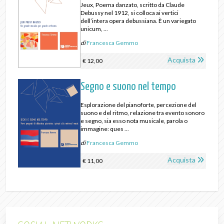
Jeux, Poema danzato, scritto da Claude
Debussy nel 1912, si colloca ai vertici
dell’intera opera debussiana. È un variegato
unicum, ...
di
Francesca Gemmo
Acquista
€ 12,00
Segno e suono nel tempo
Esplorazione del pianoforte, percezione del
suono e del ritmo, relazione tra evento sonoro
e segno, sia esso nota musicale, parola o
immagine: ques ...
di
Francesca Gemmo
Acquista
€ 11,00