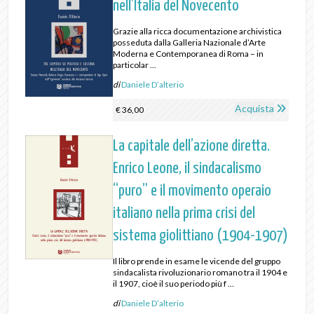
nell’Italia del Novecento
Grazie alla ricca documentazione archivistica
posseduta dalla Galleria Nazionale d’Arte
Moderna e Contemporanea di Roma – in
particolar ...
di
Daniele D’alterio
Acquista
€ 36,00
La capitale dell’azione diretta.
Enrico Leone, il sindacalismo
“puro” e il movimento operaio
italiano nella prima crisi del
sistema giolittiano (1904-1907)
Il libro prende in esame le vicende del gruppo
sindacalista rivoluzionario romano tra il 1904 e
il 1907, cioè il suo periodo più f ...
di
Daniele D’alterio