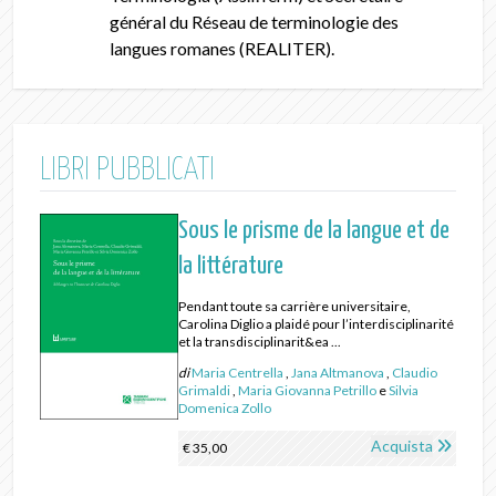
général du Réseau de terminologie des
langues romanes (REALITER).
LIBRI PUBBLICATI
Sous le prisme de la langue et de
la littérature
Pendant toute sa carrière universitaire,
Carolina Diglio a plaidé pour l’interdisciplinarité
et la transdisciplinarit&ea ...
di
Maria Centrella
,
Jana Altmanova
,
Claudio
Grimaldi
,
Maria Giovanna Petrillo
e
Silvia
Domenica Zollo
Acquista
€ 35,00