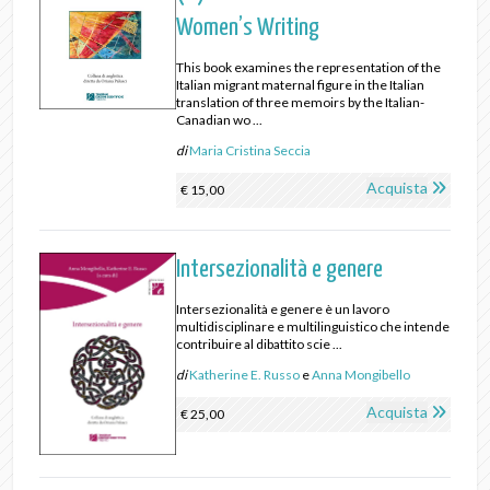
Women’s Writing
This book examines the representation of the
Italian migrant maternal figure in the Italian
translation of three memoirs by the Italian-
Canadian wo ...
di
Maria Cristina Seccia
Acquista
€ 15,00
Intersezionalità e genere
Intersezionalità e genere è un lavoro
multidisciplinare e multilinguistico che intende
contribuire al dibattito scie ...
di
Katherine E. Russo
e
Anna Mongibello
Acquista
€ 25,00