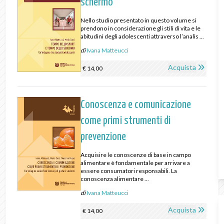
schermo
Nello studio presentato in questo volume si
prendono in considerazione gli stili di vita e le
abitudini degli adolescenti attraverso l’analis ...
di
Ivana Matteucci
Acquista
€ 14,00
Conoscenza e comunicazione
come primi strumenti di
prevenzione
Acquisire le conoscenze di base in campo
alimentare è fondamentale per arrivare a
essere consumatori responsabili. La
conoscenza alimentare ...
di
Ivana Matteucci
Acquista
€ 14,00