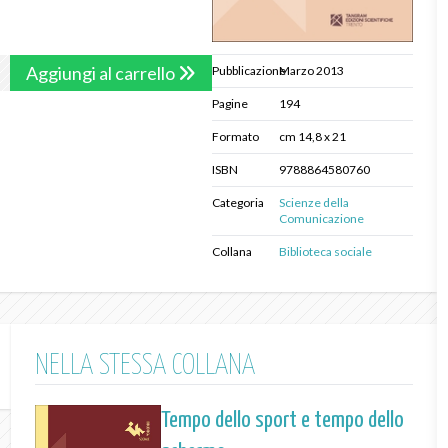
Aggiungi al carrello
Pubblicazione
Marzo 2013
Pagine
194
Formato
cm 14,8 x 21
ISBN
9788864580760
Categoria
Scienze della
Comunicazione
Collana
Biblioteca sociale
NELLA STESSA COLLANA
Tempo dello sport e tempo dello