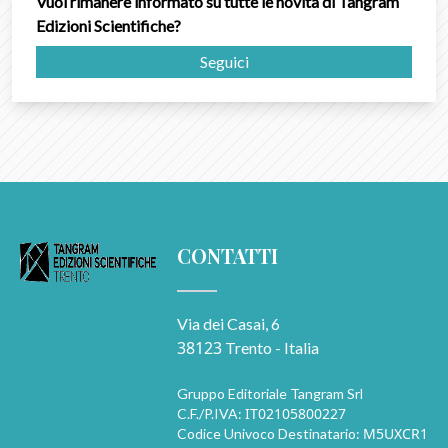
Vuoi rimanere informato su tutte le novità di Tangram
Edizioni Scientifiche?
Seguici
CONTATTI
Via dei Casai, 6
38123
Trento - Italia
Gruppo Editoriale Tangram Srl
IT02105800227
C.F./P.IVA:
M5UXCR1
Codice Univoco Destinatario: