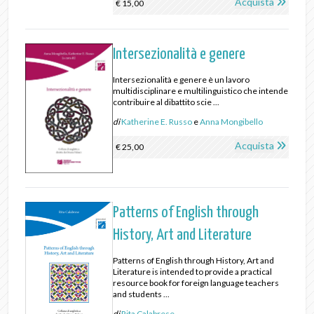
Acquista
€ 15,00
Intersezionalità e genere
Intersezionalità e genere è un lavoro
multidisciplinare e multilinguistico che intende
contribuire al dibattito scie ...
di
Katherine E. Russo
e
Anna Mongibello
Acquista
€ 25,00
Patterns of English through
History, Art and Literature
Patterns of English through History, Art and
Literature is intended to provide a practical
resource book for foreign language teachers
and students ...
di
Rita Calabrese