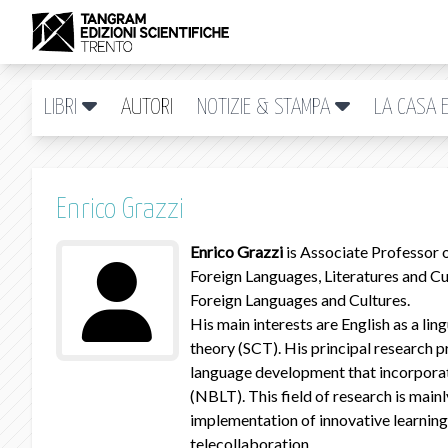
LIBRI
AUTORI
NOTIZIE & STAMPA
LA CASA E
Enrico Grazzi
Enrico Grazzi
is Associate Professor 
Foreign Languages, Literatures and Cul
Foreign Languages and Cultures.
His main interests are English as a lin
theory (SCT). His principal research 
language development that incorpor
(NBLT). This field of research is main
implementation of innovative learning a
telecollaboration.