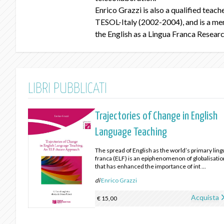
Enrico Grazzi is also a qualified teach
TESOL-Italy (2002-2004), and is a mem
the English as a Lingua Franca Resea
LIBRI PUBBLICATI
Trajectories of Change in English
Language Teaching
The spread of English as the world’s primary ling
franca (ELF) is an epiphenomenon of globalisatio
that has enhanced the importance of int ...
di
Enrico Grazzi
Acquista
€ 15,00